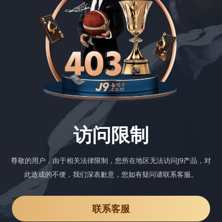
访问限制
尊敬的用户，由于相关法律限制，您所在地区无法访问J9产品，对
此造成的不便，我们深表歉意，您如有疑问请联系客服。
联系客服