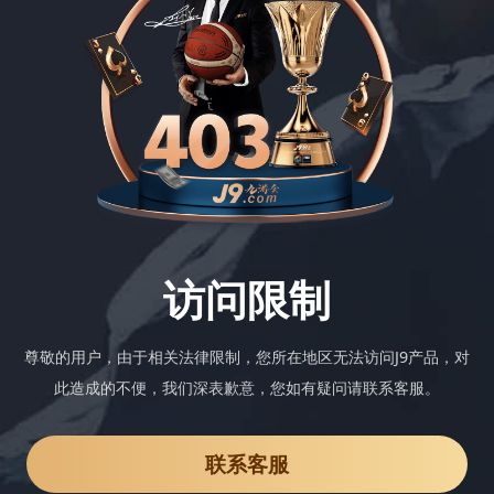
访问限制
尊敬的用户，由于相关法律限制，您所在地区无法访问J9产品，对
此造成的不便，我们深表歉意，您如有疑问请联系客服。
联系客服