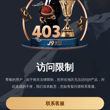
访问限制
尊敬的用户，由于相关法律限制，您所在地区无法访问J9产品，对
此造成的不便，我们深表歉意，您如有疑问请联系客服。
联系客服