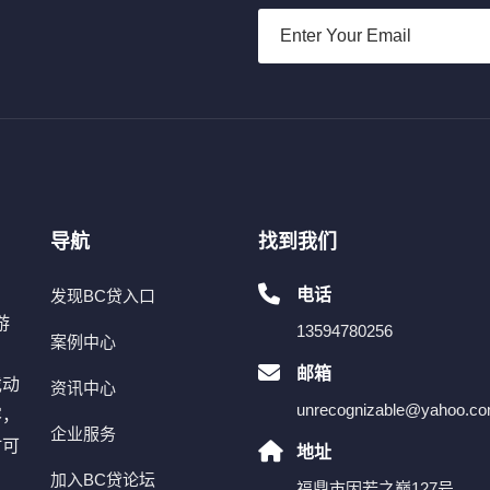
导航
找到我们
电话
发现BC贷入口
游
13594780256
案例中心
，
邮箱
戏动
资讯中心
unrecognizable@yahoo.c
容，
企业服务
时可
地址
。
加入BC贷论坛
福鼎市因若之巅127号